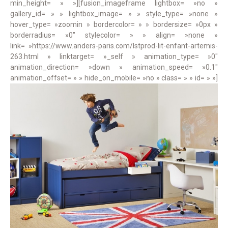
min_height= » »][fusion_imageframe lightbox= »no »
gallery_id= » » lightbox_image= » » style_type= »none »
hover_type= »zoomin » bordercolor= » » bordersize= »0px »
borderradius= »0″ stylecolor= » » align= »none »
link= »https://www.anders-paris.com/lstprod-lit-enfant-artemis-
263.html » linktarget= »_self » animation_type= »0″
animation_direction= »down » animation_speed= »0.1″
animation_offset= » » hide_on_mobile= »no » class= » » id= » »]