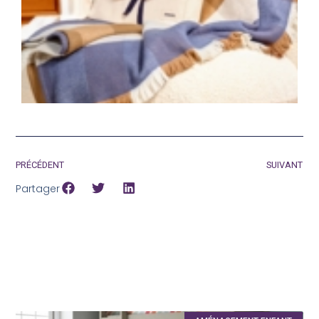
c
p
c
PRÉCÉDENT
SUIVANT
Partager