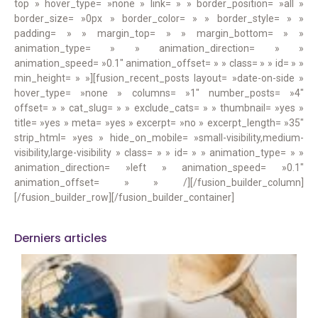
top » hover_type= »none » link= » » border_position= »all »
border_size= »0px » border_color= » » border_style= » »
padding= » » margin_top= » » margin_bottom= » »
animation_type= » » animation_direction= » »
animation_speed= »0.1″ animation_offset= » » class= » » id= » »
min_height= » »][fusion_recent_posts layout= »date-on-side »
hover_type= »none » columns= »1″ number_posts= »4″
offset= » » cat_slug= » » exclude_cats= » » thumbnail= »yes »
title= »yes » meta= »yes » excerpt= »no » excerpt_length= »35″
strip_html= »yes » hide_on_mobile= »small-visibility,medium-
visibility,large-visibility » class= » » id= » » animation_type= » »
animation_direction= »left » animation_speed= »0.1″
animation_offset= » » /][/fusion_builder_column]
[/fusion_builder_row][/fusion_builder_container]
Derniers articles
M
e
l
d
a
q