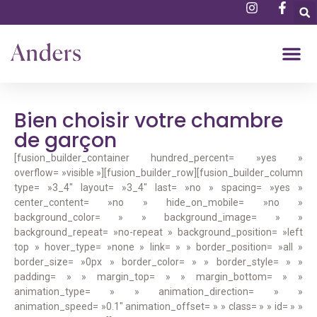
Bien choisir votre chambre
de garçon
[fusion_builder_container hundred_percent= »yes »
overflow= »visible »][fusion_builder_row][fusion_builder_column
type= »3_4″ layout= »3_4″ last= »no » spacing= »yes »
center_content= »no » hide_on_mobile= »no »
background_color= » » background_image= » »
background_repeat= »no-repeat » background_position= »left
top » hover_type= »none » link= » » border_position= »all »
border_size= »0px » border_color= » » border_style= » »
padding= » » margin_top= » » margin_bottom= » »
animation_type= » » animation_direction= » »
animation_speed= »0.1″ animation_offset= » » class= » » id= » »