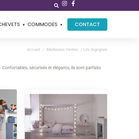
CHEVETS
COMMODES
CONTACT
Accueil
/
Meilleures Ventes
/ Lits Gigognes
onfortables, sécurisés et élégants, ils sont parfaits