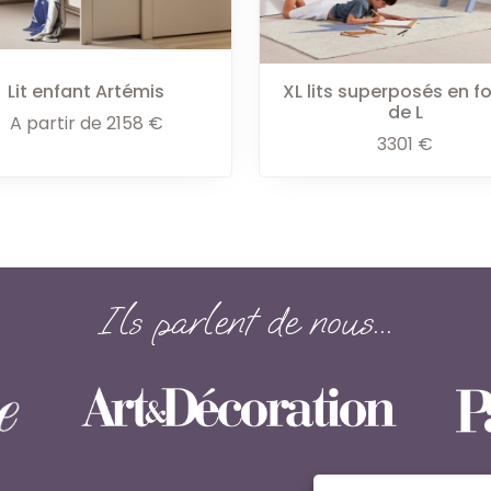
Lit enfant Artémis
XL lits superposés en f
de L
A partir de
2158
€
3301
€
Ils parlent de nous...