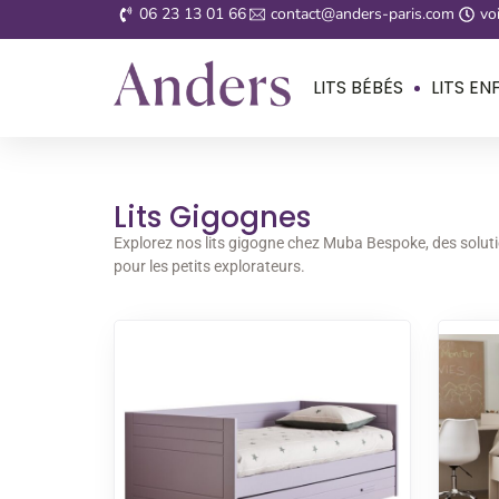
06 23 13 01 66
contact@anders-paris.com
voi
LITS BÉBÉS
LITS EN
Lits Gigognes
Explorez nos lits gigogne chez Muba Bespoke, des solutio
pour les petits explorateurs.