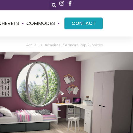
CHEVETS
COMMODES
CONTACT
Accueil
/
Armoires
/ Armoire Pop 2-portes
Pop 2-portes
es sur taquets, 1 penderie à suspendre au choix
ur 96 cm x profondeur 55 cm x hauteur 185 cm
: 4 à 6 semaines
– Voir les prix de livraison
-dessous