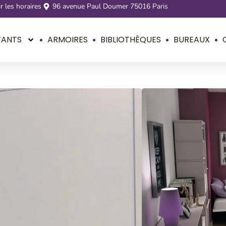
r les horaires
96 avenue Paul Doumer 75016 Paris
FANTS
ARMOIRES
BIBLIOTHÈQUES
BUREAUX
Armoire 
A partir de
900
€
Description
6 tablettes réglabl
Dimensions : large
Délai de livraison 
Tous les détails ci