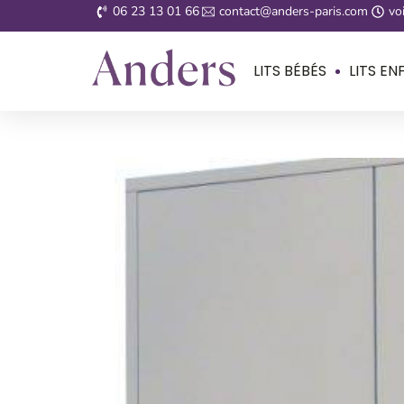
06 23 13 01 66
contact@anders-paris.com
voi
LITS BÉBÉS
LITS EN