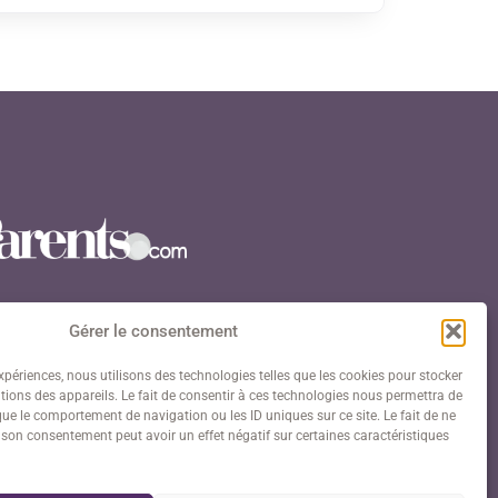
Gérer le consentement
expériences, nous utilisons des technologies telles que les cookies pour stocker
ions des appareils. Le fait de consentir à ces technologies nous permettra de
avenue Paul Doumer 75016 Paris
que le comportement de navigation ou les ID uniques sur ce site. Le fait de ne
r son consentement peut avoir un effet négatif sur certaines caractéristiques
:
06 23 13 01 66
il : contact@anders-paris.com