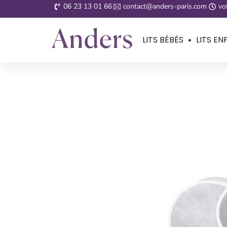
06 23 13 01 66
contact@anders-paris.com
voi
LITS BÉBÉS
LITS EN