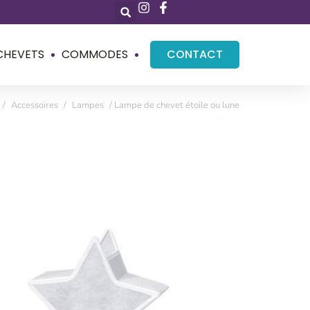
CHEVETS
COMMODES
CONTACT
/
Accessoires
/
Lampes
/ Lampe de chevet étoile ou lune
chevet étoile ou lune
c abat-jour en forme d’étoile ou de lune
é et tissu plastifié blanc
 x largeur 24 x profondeur 12 cm
 largeur 18 x profondeur 12 cm
semaines