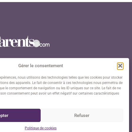
Gérer le consentement
expériences, nous utilisons des technologies telles que les cookies pour stocker
ions des appareils. Le fait de consentir à ces technologies nous permettra de
avenue Paul Doumer 75016 Paris
que le comportement de navigation ou les ID uniques sur ce site. Le fait de ne
r son consentement peut avoir un effet négatif sur certaines caractéristiques
:
06 23 13 01 66
il : contact@anders-paris.com
pter
Refuser
tions légales
–
Politique de cookies
Politique de cookies