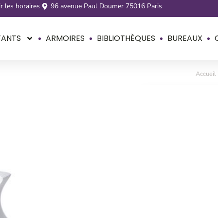
r les horaires
96 avenue Paul Doumer 75016 Paris
FANTS
ARMOIRES
BIBLIOTHÈQUES
BUREAUX
Accueil
Lampe de 
149
€
Description
Lampe de chevet ave
Pied en métal chrom
Hauteur étoile : 35
Hauteur lune : 40 x
Disponible sous 3 