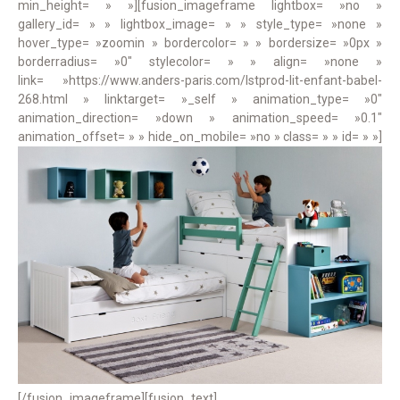
min_height= » »][fusion_imageframe lightbox= »no »
gallery_id= » » lightbox_image= » » style_type= »none »
hover_type= »zoomin » bordercolor= » » bordersize= »0px »
borderradius= »0″ stylecolor= » » align= »none »
link= »https://www.anders-paris.com/lstprod-lit-enfant-babel-
268.html » linktarget= »_self » animation_type= »0″
animation_direction= »down » animation_speed= »0.1″
animation_offset= » » hide_on_mobile= »no » class= » » id= » »]
[/fusion_imageframe][fusion_text]