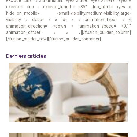
exclude_cats= » » thumbnail= »yes » title= »yes » meta= »yes »
excerpt= »no » excerpt_length= »35″ strip_html= »yes »
hide_on_mobile= »small-visibility,medium-visibility,large-
visibility » class= » » id= » » animation_type= » »
animation_direction= »down » animation_speed= »0.1″
animation_offset= » » /][/fusion_builder_column]
[/fusion_builder_row][/fusion_builder_container]
Derniers articles
M
e
l
d
a
q
r
u
i
L