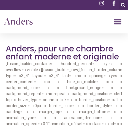
Anders, pour une chambre
enfant moderne et originale
[fusion_builder_container hundred_percent= »yes »
overflow= »visible »][fusion_builder_row][fusion_builder_column
type= »3_4″ layout= »3_4″ last= »no » spacing= »yes »
center_content= »no » hide_on_mobile= »no »
background_color= » » background_image= » »
background_repeat= »no-repeat » background_position= »left
top » hover_type= »none » link= » » border_position= »all »
border_size= »0px » border_color= » » border_style= » »
padding= » » margin_top= » » margin_bottom= » »
animation_type= » » animation_direction= » »
animation_speed= »0.1″ animation_offset= » » class= » » id= » »