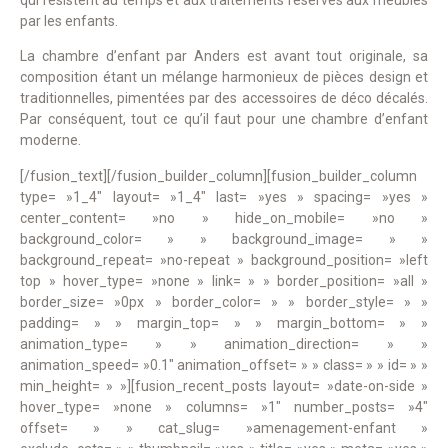
par les enfants.
La chambre d’enfant par Anders est avant tout originale, sa
composition étant un mélange harmonieux de pièces design et
traditionnelles, pimentées par des accessoires de déco décalés.
Par conséquent, tout ce qu’il faut pour une chambre d’enfant
moderne.
[/fusion_text][/fusion_builder_column][fusion_builder_column
type= »1_4″ layout= »1_4″ last= »yes » spacing= »yes »
center_content= »no » hide_on_mobile= »no »
background_color= » » background_image= » »
background_repeat= »no-repeat » background_position= »left
top » hover_type= »none » link= » » border_position= »all »
border_size= »0px » border_color= » » border_style= » »
padding= » » margin_top= » » margin_bottom= » »
animation_type= » » animation_direction= » »
animation_speed= »0.1″ animation_offset= » » class= » » id= » »
min_height= » »][fusion_recent_posts layout= »date-on-side »
hover_type= »none » columns= »1″ number_posts= »4″
offset= » » cat_slug= »amenagement-enfant »