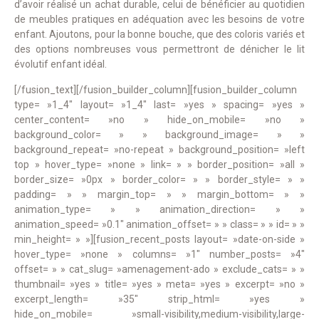
d’avoir réalisé un achat durable, celui de bénéficier au quotidien
de meubles pratiques en adéquation avec les besoins de votre
enfant. Ajoutons, pour la bonne bouche, que des coloris variés et
des options nombreuses vous permettront de dénicher le lit
évolutif enfant idéal.
[/fusion_text][/fusion_builder_column][fusion_builder_column
type= »1_4″ layout= »1_4″ last= »yes » spacing= »yes »
center_content= »no » hide_on_mobile= »no »
background_color= » » background_image= » »
background_repeat= »no-repeat » background_position= »left
top » hover_type= »none » link= » » border_position= »all »
border_size= »0px » border_color= » » border_style= » »
padding= » » margin_top= » » margin_bottom= » »
animation_type= » » animation_direction= » »
animation_speed= »0.1″ animation_offset= » » class= » » id= » »
min_height= » »][fusion_recent_posts layout= »date-on-side »
hover_type= »none » columns= »1″ number_posts= »4″
offset= » » cat_slug= »amenagement-ado » exclude_cats= » »
thumbnail= »yes » title= »yes » meta= »yes » excerpt= »no »
excerpt_length= »35″ strip_html= »yes »
hide_on_mobile= »small-visibility,medium-visibility,large-