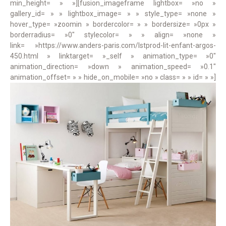
min_height= » »][fusion_imageframe lightbox= »no »
gallery_id= » » lightbox_image= » » style_type= »none »
hover_type= »zoomin » bordercolor= » » bordersize= »0px »
borderradius= »0″ stylecolor= » » align= »none »
link= »https://www.anders-paris.com/lstprod-lit-enfant-argos-
450.html » linktarget= »_self » animation_type= »0″
animation_direction= »down » animation_speed= »0.1″
animation_offset= » » hide_on_mobile= »no » class= » » id= » »]