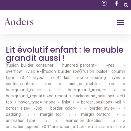
Lit évolutif enfant : le meuble
grandit aussi !
[fusion_builder_container hundred_percent= »yes »
overflow= »visible »][fusion_builder_row][fusion_builder_column
type= »3_4″ layout= »3_4″ last= »no » spacing= »yes »
center_content= »no » hide_on_mobile= »no »
background_color= » » background_image= » »
background_repeat= »no-repeat » background_position= »left
top » hover_type= »none » link= » » border_position= »all »
border_size= »0px » border_color= » » border_style= » »
padding= » » margin_top= » » margin_bottom= » »
animation_type= » » animation_direction= » »
animation_speed= »0.1″ animation_offset= » » class= » » id= » »