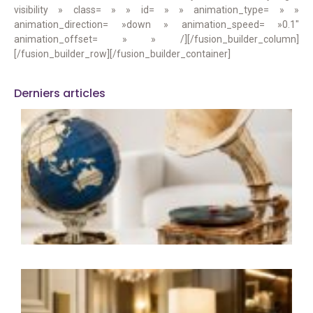
visibility » class= » » id= » » animation_type= » »
animation_direction= »down » animation_speed= »0.1″
animation_offset= » » /][/fusion_builder_column]
[/fusion_builder_row][/fusion_builder_container]
Derniers articles
M
e
l
d
a
q
r
u
i
L
i
q
d