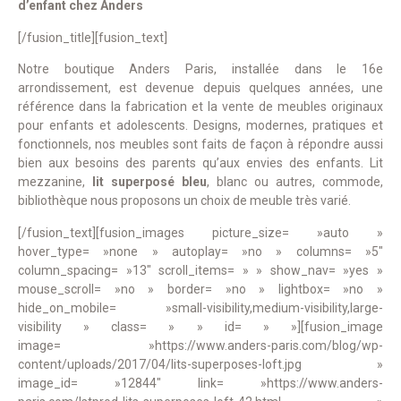
d’enfant chez Anders
[/fusion_title][fusion_text]
Notre boutique Anders Paris, installée dans le 16e
arrondissement, est devenue depuis quelques années, une
référence dans la fabrication et la vente de meubles originaux
pour enfants et adolescents. Designs, modernes, pratiques et
fonctionnels, nos meubles sont faits de façon à répondre aussi
bien aux besoins des parents qu’aux envies des enfants. Lit
mezzanine,
lit superposé bleu
, blanc ou autres, commode,
bibliothèque nous proposons un choix de meuble très varié.
[/fusion_text][fusion_images picture_size= »auto »
hover_type= »none » autoplay= »no » columns= »5″
column_spacing= »13″ scroll_items= » » show_nav= »yes »
mouse_scroll= »no » border= »no » lightbox= »no »
hide_on_mobile= »small-visibility,medium-visibility,large-
visibility » class= » » id= » »][fusion_image
image= »https://www.anders-paris.com/blog/wp-
content/uploads/2017/04/lits-superposes-loft.jpg »
image_id= »12844″ link= »https://www.anders-