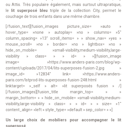
ou Attis. Très populaire également, mais surtout ultrapratique,
le
lit superposé bleu
triple de la collection City, permet le
couchage de trois enfants dans une même chambre.
[/fusion_text][fusion_images picture_size= »auto »
hover_type= »none » autoplay= »no » columns= »5″
column_spacing= »13″ scroll_items= » » show_nav= »yes »
mouse_scroll= »no » border= »no » lightbox= »no »
hide_on_mobile= »small-visibility,medium-visibility,large-
visibility » class= » » id= » »][fusion_image
image= »https://www.anders-paris.com/blog/wp-
content/uploads/2017/04/lits-superposes-fusion-2.jpg »
image_id= »12834″ link= »https://www.anders-
paris.com/lstprod-lits-superposes-fusion-248.html »
linktarget= »_self » alt= »lit superposés fusion » /]
[/fusion_images][fusion_title margin_top= » »
margin_bottom= » » hide_on_mobile= »small-visibility,medium-
visibility,large-visibility » class= » » id= » » size= »1″
content_align= »left » style_type= »default » sep_color= » »]
Un large choix de mobiliers pour accompagner le lit
superposé