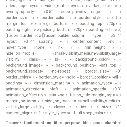
video_loop= »yes » video_mute= »yes » overlay_color= » »
overlay_opacity= »0.5″ video_preview_image= » »
border_size= » » border_color= » » border_style= »solid »
margin_top= » » margin_bottom= » » padding_top= »20px »
padding_right= » » padding_bottom= »20px » padding_left= » »]
[fusion_builder_row][fusion_builder_column type= »3_4″
layout= »3_4″ spacing= » » center_content= »no »
hover_type= »none » link= » » min_height= » »
hide_on_mobile= »small-visibility,medium-visibility,large-
visibility » class= » » id= » » background_color= » »
background_image= » » background_position= »left top »
background_repeat= »no-repeat » border_size= »0″
border_color= » » border_style= »solid » border_position= »all »
padding= » » dimension_margin= » » animation_type= » »
animation_direction= »left » animation_speed= »0.3″
animation_offset= » » last= »no »][fusion_title margin_top= » »
margin_bottom= » » hide_on_mobile= »small-visibility,medium-
visibility,large-visibility » class= » » id= » » size= »1″
content_align= »left » style_type= »default » sep_color= » »]
Trouvez facilement un lit superposé bleu pour chambre