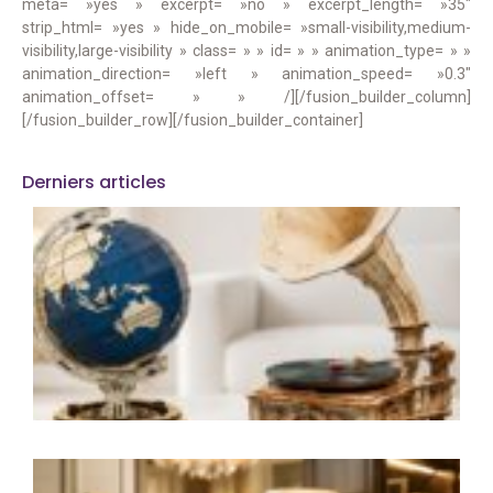
meta= »yes » excerpt= »no » excerpt_length= »35″
strip_html= »yes » hide_on_mobile= »small-visibility,medium-
visibility,large-visibility » class= » » id= » » animation_type= » »
animation_direction= »left » animation_speed= »0.3″
animation_offset= » » /][/fusion_builder_column]
[/fusion_builder_row][/fusion_builder_container]
Derniers articles
M
e
l
d
a
q
r
u
i
L
i