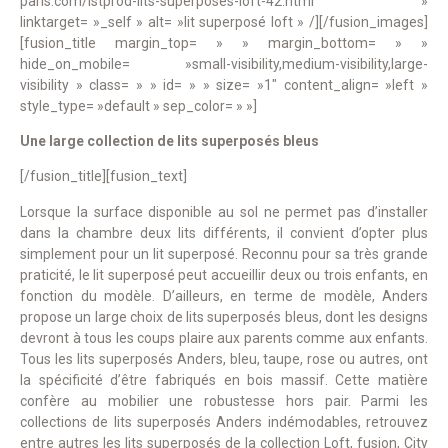
paris.com/lstprod-lits-superposes-loft-42.html »
linktarget= »_self » alt= »lit superposé loft » /][/fusion_images]
[fusion_title margin_top= » » margin_bottom= » »
hide_on_mobile= »small-visibility,medium-visibility,large-
visibility » class= » » id= » » size= »1″ content_align= »left »
style_type= »default » sep_color= » »]
Une large collection de lits superposés bleus
[/fusion_title][fusion_text]
Lorsque la surface disponible au sol ne permet pas d’installer
dans la chambre deux lits différents, il convient d’opter plus
simplement pour un lit superposé. Reconnu pour sa très grande
praticité, le lit superposé peut accueillir deux ou trois enfants, en
fonction du modèle. D’ailleurs, en terme de modèle, Anders
propose un large choix de lits superposés bleus, dont les designs
devront à tous les coups plaire aux parents comme aux enfants.
Tous les lits superposés Anders, bleu, taupe, rose ou autres, ont
la spécificité d’être fabriqués en bois massif. Cette matière
confère au mobilier une robustesse hors pair. Parmi les
collections de lits superposés Anders indémodables, retrouvez
entre autres les lits superposés de la collection Loft, fusion, City