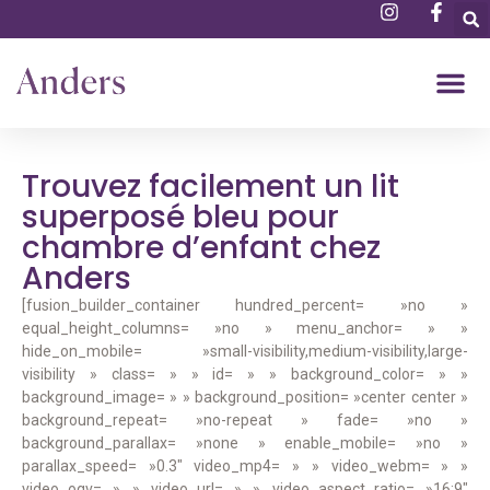
Trouvez facilement un lit
superposé bleu pour
chambre d’enfant chez
Anders
[fusion_builder_container hundred_percent= »no »
equal_height_columns= »no » menu_anchor= » »
hide_on_mobile= »small-visibility,medium-visibility,large-
visibility » class= » » id= » » background_color= » »
background_image= » » background_position= »center center »
background_repeat= »no-repeat » fade= »no »
background_parallax= »none » enable_mobile= »no »
parallax_speed= »0.3″ video_mp4= » » video_webm= » »
video_ogv= » » video_url= » » video_aspect_ratio= »16:9″