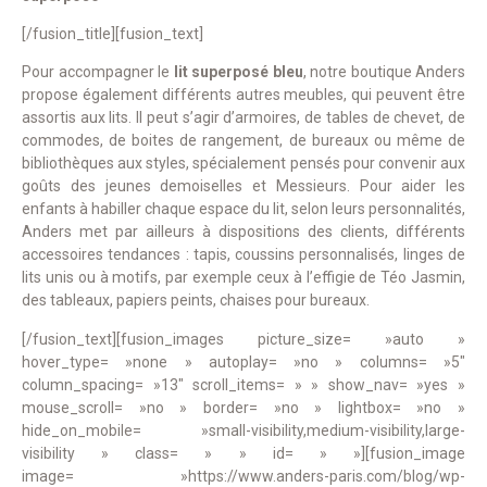
[/fusion_title][fusion_text]
Pour accompagner le
lit superposé bleu
, notre boutique Anders
propose également différents autres meubles, qui peuvent être
assortis aux lits. Il peut s’agir d’armoires, de tables de chevet, de
commodes, de boites de rangement, de bureaux ou même de
bibliothèques aux styles, spécialement pensés pour convenir aux
goûts des jeunes demoiselles et Messieurs. Pour aider les
enfants à habiller chaque espace du lit, selon leurs personnalités,
Anders met par ailleurs à dispositions des clients, différents
accessoires tendances : tapis, coussins personnalisés, linges de
lits unis ou à motifs, par exemple ceux à l’effigie de Téo Jasmin,
des tableaux, papiers peints, chaises pour bureaux.
[/fusion_text][fusion_images picture_size= »auto »
hover_type= »none » autoplay= »no » columns= »5″
column_spacing= »13″ scroll_items= » » show_nav= »yes »
mouse_scroll= »no » border= »no » lightbox= »no »
hide_on_mobile= »small-visibility,medium-visibility,large-
visibility » class= » » id= » »][fusion_image
image= »https://www.anders-paris.com/blog/wp-