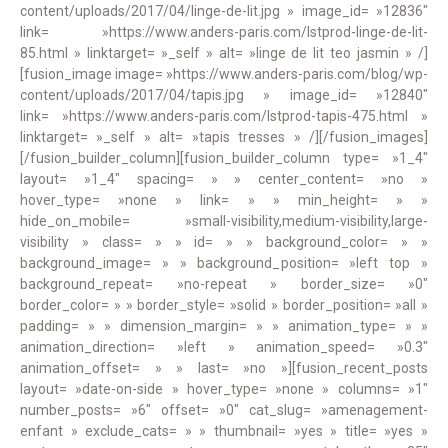
content/uploads/2017/04/linge-de-lit.jpg » image_id= »12836″
link= »https://www.anders-paris.com/lstprod-linge-de-lit-
85.html » linktarget= »_self » alt= »linge de lit teo jasmin » /]
[fusion_image image= »https://www.anders-paris.com/blog/wp-
content/uploads/2017/04/tapis.jpg » image_id= »12840″
link= »https://www.anders-paris.com/lstprod-tapis-475.html »
linktarget= »_self » alt= »tapis tresses » /][/fusion_images]
[/fusion_builder_column][fusion_builder_column type= »1_4″
layout= »1_4″ spacing= » » center_content= »no »
hover_type= »none » link= » » min_height= » »
hide_on_mobile= »small-visibility,medium-visibility,large-
visibility » class= » » id= » » background_color= » »
background_image= » » background_position= »left top »
background_repeat= »no-repeat » border_size= »0″
border_color= » » border_style= »solid » border_position= »all »
padding= » » dimension_margin= » » animation_type= » »
animation_direction= »left » animation_speed= »0.3″
animation_offset= » » last= »no »][fusion_recent_posts
layout= »date-on-side » hover_type= »none » columns= »1″
number_posts= »6″ offset= »0″ cat_slug= »amenagement-
enfant » exclude_cats= » » thumbnail= »yes » title= »yes »