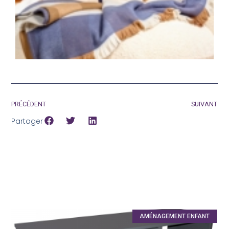
c
PRÉCÉDENT
SUIVANT
Partager
AMÉNAGEMENT ENFANT