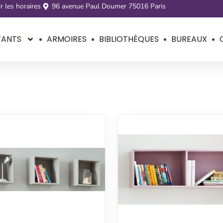
r les horaires
96 avenue Paul Doumer 75016 Paris
FANTS
ARMOIRES
BIBLIOTHÈQUES
BUREAUX