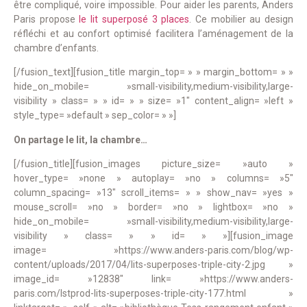
être compliqué, voire impossible. Pour aider les parents, Anders
Paris propose
le lit superposé 3 places
. Ce mobilier au design
réfléchi et au confort optimisé facilitera l’aménagement de la
chambre d’enfants.
[/fusion_text][fusion_title margin_top= » » margin_bottom= » »
hide_on_mobile= »small-visibility,medium-visibility,large-
visibility » class= » » id= » » size= »1″ content_align= »left »
style_type= »default » sep_color= » »]
On partage le lit, la chambre…
[/fusion_title][fusion_images picture_size= »auto »
hover_type= »none » autoplay= »no » columns= »5″
column_spacing= »13″ scroll_items= » » show_nav= »yes »
mouse_scroll= »no » border= »no » lightbox= »no »
hide_on_mobile= »small-visibility,medium-visibility,large-
visibility » class= » » id= » »][fusion_image
image= »https://www.anders-paris.com/blog/wp-
content/uploads/2017/04/lits-superposes-triple-city-2.jpg »
image_id= »12838″ link= »https://www.anders-
paris.com/lstprod-lits-superposes-triple-city-177.html »