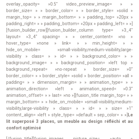
overlay_opacity= »0.5″ video_preview_image= » »
border_size= » » border_color= » » border_style= »solid »
margin_top= » » margin_bottom= » » padding_top= »20px »
padding_right= » » padding_bottom= »20px » padding_left= » »]
[fusion_builder_row][fusion_builder_column type= »3_4″
layout= »3_4″ spacing= » » center_content= »no »
hover_type= »none » link= » » min_height= » »
hide_on_mobile= »small-visibility,medium-visibility,large-
visibility » class= » » id= » » background_color= » »
background_image= » » background_position= »left top »
background_repeat= »no-repeat » border_size= »0″
border_color= » » border_style= »solid » border_position= »all »
padding= » » dimension_margin= » » animation_type= » »
animation_direction= »left » animation_speed= »0.3″
animation_offset= » » last= »no »][fusion_title margin_top= » »
margin_bottom= » » hide_on_mobile= »small-visibility,medium-
visibility,large-visibility » class= » » id= » » size= »1″
content_align= »left » style_type= »default » sep_color= » »]
Le
lit superposé 3 places, un meuble au design réfléchi et au
confort optimisé
[/fusion_title][fusion_images picture_size= »auto »