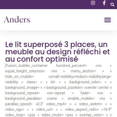
Le lit superposé 3 places, un
meuble au design réfléchi et
au confort optimisé
[fusion_builder_container hundred_percent= »no »
equal_height_columns= »no » menu_anchor= » »
hide_on_mobile= »small-visibility,medium-visibility,large-
visibility » class= » » id= » » background_color= » »
background_image= » » background_position= »center center »
background_repeat= »no-repeat » fade= »no »
background_parallax= »none » enable_mobile= »no »
parallax_speed= »0.3″ video_mp4= » » video_webm= » »
video_ogv= » » video_url= » » video_aspect_ratio= »16:9″
video_loop= »yes » video_mute= »yes » overlay_color= » »