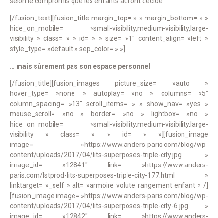
selon le compromis que les enfants auront décidé.
[/fusion_text][fusion_title margin_top= » » margin_bottom= » »
hide_on_mobile= »small-visibility,medium-visibility,large-
visibility » class= » » id= » » size= »1″ content_align= »left »
style_type= »default » sep_color= » »]
… mais sûrement pas son espace personnel
[/fusion_title][fusion_images picture_size= »auto »
hover_type= »none » autoplay= »no » columns= »5″
column_spacing= »13″ scroll_items= » » show_nav= »yes »
mouse_scroll= »no » border= »no » lightbox= »no »
hide_on_mobile= »small-visibility,medium-visibility,large-
visibility » class= » » id= » »][fusion_image
image= »https://www.anders-paris.com/blog/wp-
content/uploads/2017/04/lits-superposes-triple-city.jpg »
image_id= »12841″ link= »https://www.anders-
paris.com/lstprod-lits-superposes-triple-city-177.html »
linktarget= »_self » alt= »armoire volute rangement enfant » /]
[fusion_image image= »https://www.anders-paris.com/blog/wp-
content/uploads/2017/04/lits-superposes-triple-city-6.jpg »
image_id= »12842″ link= »https://www.anders-