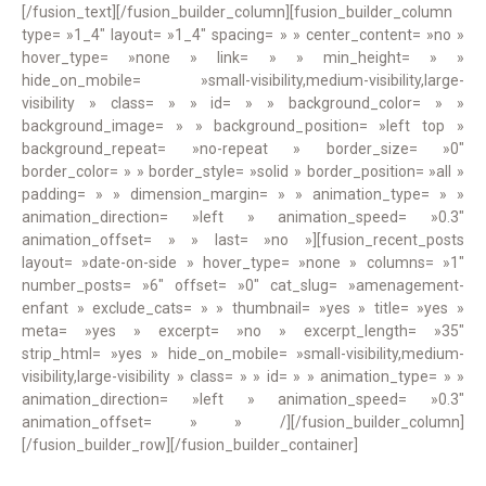
[/fusion_text][/fusion_builder_column][fusion_builder_column
type= »1_4″ layout= »1_4″ spacing= » » center_content= »no »
hover_type= »none » link= » » min_height= » »
hide_on_mobile= »small-visibility,medium-visibility,large-
visibility » class= » » id= » » background_color= » »
background_image= » » background_position= »left top »
background_repeat= »no-repeat » border_size= »0″
border_color= » » border_style= »solid » border_position= »all »
padding= » » dimension_margin= » » animation_type= » »
animation_direction= »left » animation_speed= »0.3″
animation_offset= » » last= »no »][fusion_recent_posts
layout= »date-on-side » hover_type= »none » columns= »1″
number_posts= »6″ offset= »0″ cat_slug= »amenagement-
enfant » exclude_cats= » » thumbnail= »yes » title= »yes »
meta= »yes » excerpt= »no » excerpt_length= »35″
strip_html= »yes » hide_on_mobile= »small-visibility,medium-
visibility,large-visibility » class= » » id= » » animation_type= » »
animation_direction= »left » animation_speed= »0.3″
animation_offset= » » /][/fusion_builder_column]
[/fusion_builder_row][/fusion_builder_container]