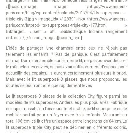
linktarget= »_self » alt= »bibliothèque Tess rangement enfant »
/][fusion_image image= »https://www.anders-
paris.com/blog/wp-content/uploads/2017/04/lits-superposes-
triple-city-3.jpg » image_id= »12839″ link= »https://www.anders-
paris.com/lstprod-lits-superposes-triple-city-177.html »
linktarget= »_self » alt= »Bibliothèque Indiana rangement
enfant » /][/fusion_images][fusion_text]
L’idée de partager une chambre entre eux ne réjouit pas
tellement les enfants ? Pas de panique. C’est parfaitement
normal. Dormir ensemble sur le même lit, ne pas pouvoir décorer
le mûr selon les envies, ne pas avoir suffisamment d’espace pour
accueillir des copains, ils auront certainement plusieurs à priori.
Mais avec le
lit superposé 3 places
que nous proposons, les
doutes ne pourront être que rapidement levés.
Le lit superposé 3 places de la collection City figure parmi les
modèles de lits superposés Anders les plus populaires. Fabriqué
en sapin massif, à la fois robuste et stable, ce lit superposé est le
mobilier parfait pour un foyer avec trois enfants. Mesurant au
total 196 cm, ce lit offre un espace entre longerons de 64 cm. Le
lit superposé triple City peut se décliner en différents coloris,