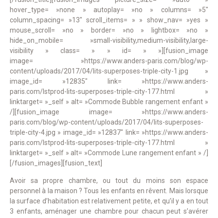
hover_type= »none » autoplay= »no » columns= »5″
column_spacing= »13″ scroll_items= » » show_nav= »yes »
mouse_scroll= »no » border= »no » lightbox= »no »
hide_on_mobile= »small-visibility,medium-visibility,large-
visibility » class= » » id= » »][fusion_image
image= »https://www.anders-paris.com/blog/wp-
content/uploads/2017/04/lits-superposes-triple-city-1.jpg »
image_id= »12835″ link= »https://www.anders-
paris.com/lstprod-lits-superposes-triple-city-177.html »
linktarget= »_self » alt= »Commode Bubble rangement enfant »
/][fusion_image image= »https://www.anders-
paris.com/blog/wp-content/uploads/2017/04/lits-superposes-
triple-city-4.jpg » image_id= »12837″ link= »https://www.anders-
paris.com/lstprod-lits-superposes-triple-city-177.html »
linktarget= »_self » alt= »Commode Lune rangement enfant » /]
[/fusion_images][fusion_text]
Avoir sa propre chambre, ou tout du moins son espace
personnel à la maison ? Tous les enfants en rêvent. Mais lorsque
la surface d’habitation est relativement petite, et qu’il y a en tout
3 enfants, aménager une chambre pour chacun peut s’avérer